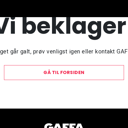
Vi beklager
et går galt, prøv venligst igen eller kontakt GA
GÅ TIL FORSIDEN