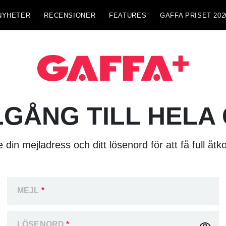
NYHETER
RECENSIONER
FEATURES
GAFFA PRISET 202
LGÅNG TILL HELA
 din mejladress och ditt lösenord för att få full åtk
MEJL
*
LÖSENORD
*