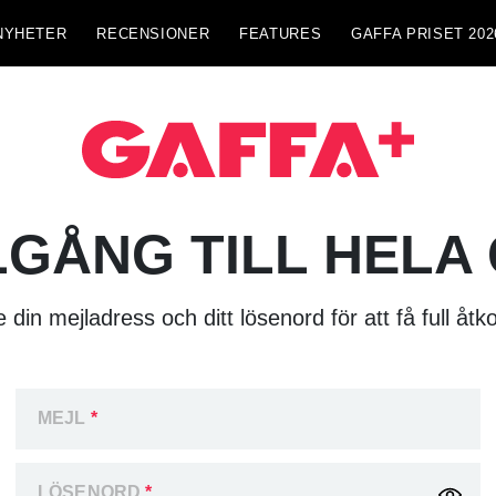
NYHETER
RECENSIONER
FEATURES
GAFFA PRISET 202
LGÅNG TILL HELA
 din mejladress och ditt lösenord för att få full åtk
MEJL
*
LÖSENORD
*