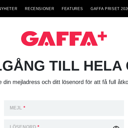
NYHETER
RECENSIONER
FEATURES
GAFFA PRISET 202
LGÅNG TILL HELA
 din mejladress och ditt lösenord för att få full åtk
MEJL
*
LÖSENORD
*