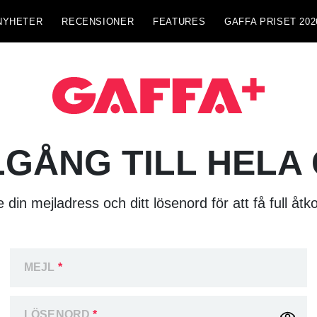
NYHETER
RECENSIONER
FEATURES
GAFFA PRISET 202
LGÅNG TILL HELA
 din mejladress och ditt lösenord för att få full åtk
MEJL
*
LÖSENORD
*