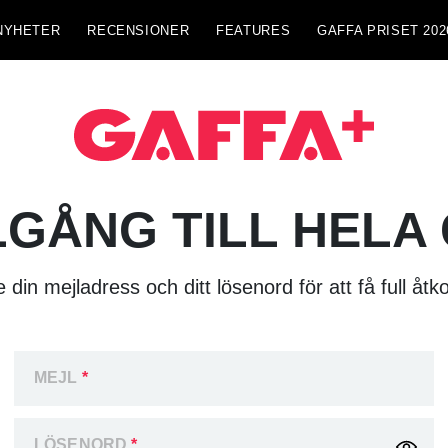
NYHETER
RECENSIONER
FEATURES
GAFFA PRISET 202
LGÅNG TILL HELA
 din mejladress och ditt lösenord för att få full åtk
MEJL
*
LÖSENORD
*