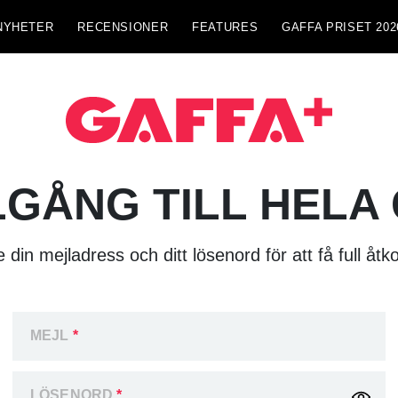
NYHETER
RECENSIONER
FEATURES
GAFFA PRISET 202
LGÅNG TILL HELA
 din mejladress och ditt lösenord för att få full åtk
MEJL
*
LÖSENORD
*