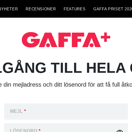
NYHETER
RECENSIONER
FEATURES
GAFFA PRISET 202
LGÅNG TILL HELA
 din mejladress och ditt lösenord för att få full åtk
MEJL
*
LÖSENORD
*