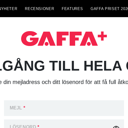
NYHETER
RECENSIONER
FEATURES
GAFFA PRISET 202
LGÅNG TILL HELA
 din mejladress och ditt lösenord för att få full åtk
MEJL
*
LÖSENORD
*