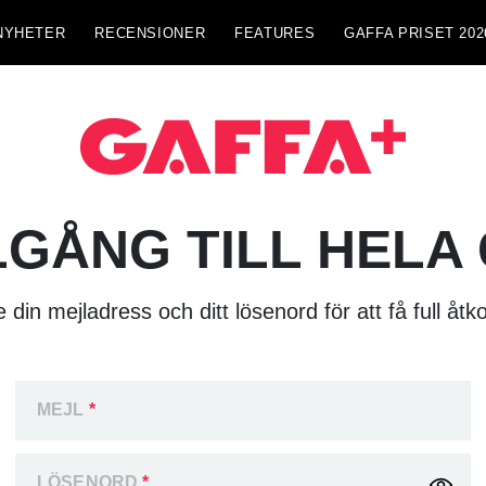
NYHETER
RECENSIONER
FEATURES
GAFFA PRISET 202
LGÅNG TILL HELA
 din mejladress och ditt lösenord för att få full åtk
MEJL
*
LÖSENORD
*