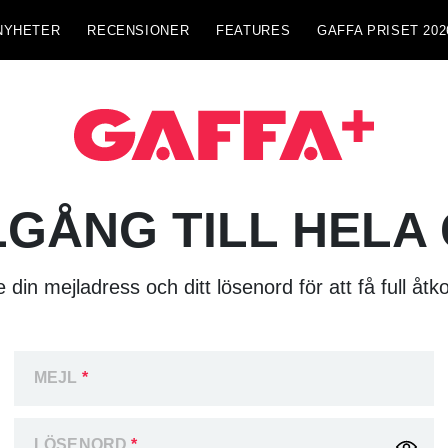
NYHETER
RECENSIONER
FEATURES
GAFFA PRISET 202
LGÅNG TILL HELA
 din mejladress och ditt lösenord för att få full åtk
MEJL
*
LÖSENORD
*