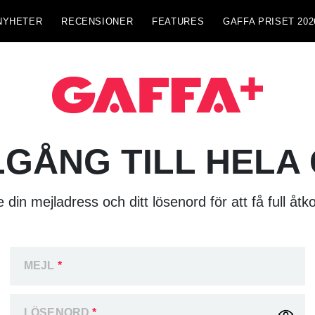
NYHETER
RECENSIONER
FEATURES
GAFFA PRISET 202
LGÅNG TILL HELA
 din mejladress och ditt lösenord för att få full åtk
MEJL
*
LÖSENORD
*