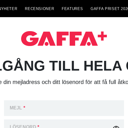
NYHETER
RECENSIONER
FEATURES
GAFFA PRISET 202
LGÅNG TILL HELA
 din mejladress och ditt lösenord för att få full åtk
MEJL
*
LÖSENORD
*