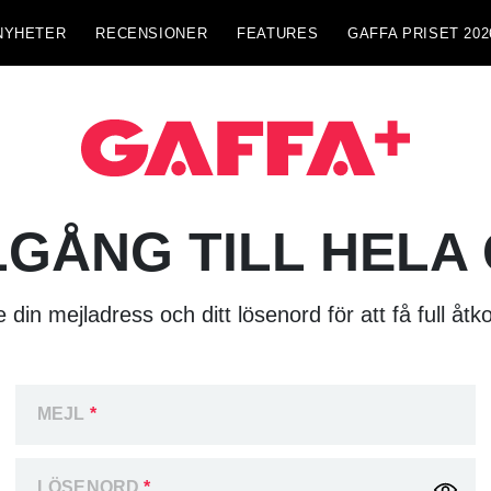
NYHETER
RECENSIONER
FEATURES
GAFFA PRISET 202
LGÅNG TILL HELA
 din mejladress och ditt lösenord för att få full åtk
MEJL
*
LÖSENORD
*