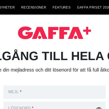
NYHETER
RECENSIONER
FEATURES
GAFFA PRISET 202
LGÅNG TILL HELA
 din mejladress och ditt lösenord för att få full åtk
MEJL
*
LÖSENORD
*