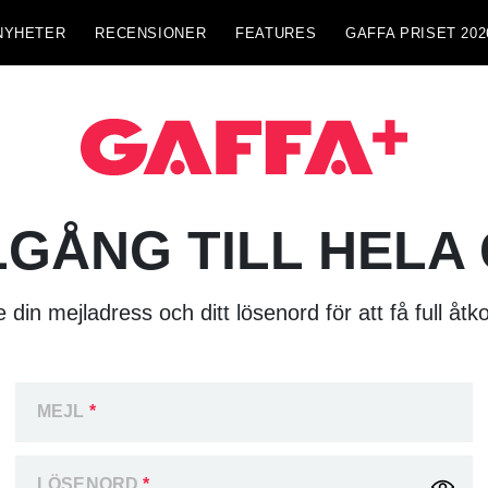
NYHETER
RECENSIONER
FEATURES
GAFFA PRISET 202
LGÅNG TILL HELA
 din mejladress och ditt lösenord för att få full åtk
MEJL
*
LÖSENORD
*