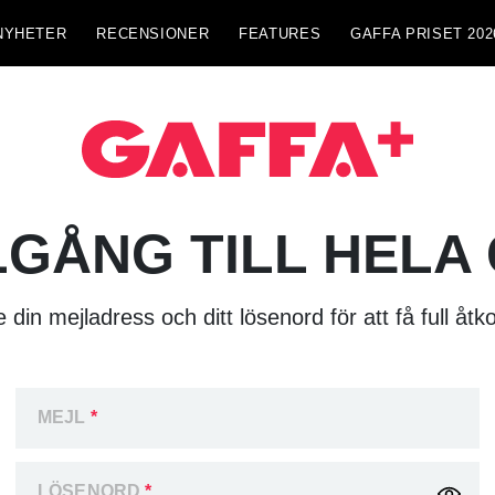
NYHETER
RECENSIONER
FEATURES
GAFFA PRISET 202
LGÅNG TILL HELA
 din mejladress och ditt lösenord för att få full åtk
MEJL
*
LÖSENORD
*