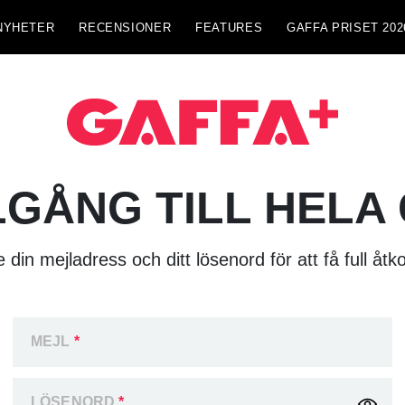
NYHETER
RECENSIONER
FEATURES
GAFFA PRISET 202
LGÅNG TILL HELA
 din mejladress och ditt lösenord för att få full åtk
MEJL
*
LÖSENORD
*