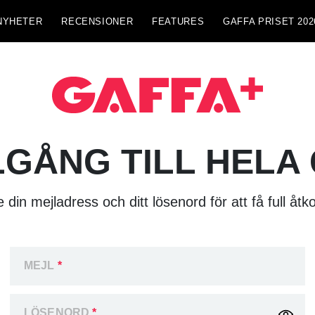
NYHETER
RECENSIONER
FEATURES
GAFFA PRISET 202
LGÅNG TILL HELA
 din mejladress och ditt lösenord för att få full åtk
MEJL
*
LÖSENORD
*