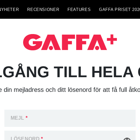
NYHETER
RECENSIONER
FEATURES
GAFFA PRISET 202
LGÅNG TILL HELA
 din mejladress och ditt lösenord för att få full åtk
MEJL
*
LÖSENORD
*