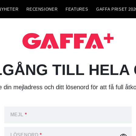
NYHETER
RECENSIONER
FEATURES
GAFFA PRISET 202
LGÅNG TILL HELA
 din mejladress och ditt lösenord för att få full åtk
MEJL
*
LÖSENORD
*