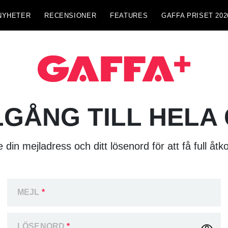
NYHETER
RECENSIONER
FEATURES
GAFFA PRISET 202
LGÅNG TILL HELA
 din mejladress och ditt lösenord för att få full åtk
MEJL
*
LÖSENORD
*