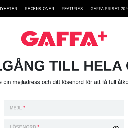
NYHETER
RECENSIONER
FEATURES
GAFFA PRISET 202
LGÅNG TILL HELA
 din mejladress och ditt lösenord för att få full åtk
MEJL
*
LÖSENORD
*