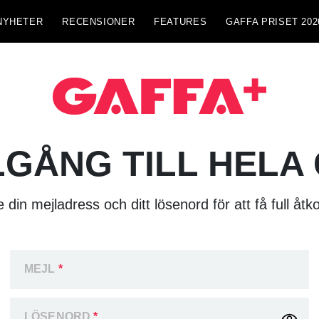
NYHETER
RECENSIONER
FEATURES
GAFFA PRISET 202
LGÅNG TILL HELA
 din mejladress och ditt lösenord för att få full åtk
MEJL
*
LÖSENORD
*