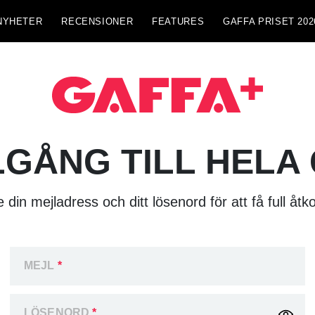
NYHETER
RECENSIONER
FEATURES
GAFFA PRISET 202
LGÅNG TILL HELA
 din mejladress och ditt lösenord för att få full åtk
MEJL
*
LÖSENORD
*