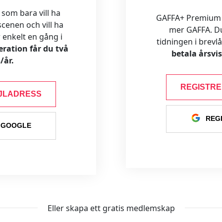
 som bara vill ha
GAFFA+ Premium är
cenen och vill ha
mer GAFFA. Du f
ar enkelt en gång i
tidningen i brevl
ration får du två
betala årsvi
/år.
REGISTR
JLADRESS
REG
 GOOGLE
Eller skapa ett gratis medlemskap