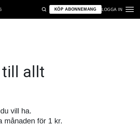
KÖP ABONNEMANG
6
LOGGA IN
ill allt
u vill ha.
 månaden för 1 kr.