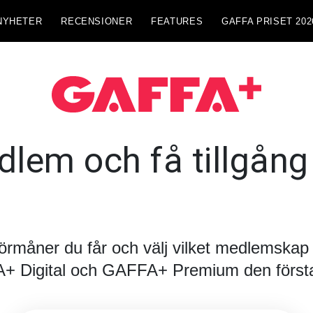
NYHETER
RECENSIONER
FEATURES
GAFFA PRISET 202
lem och få tillgång t
förmåner du får och välj vilket medlemskap d
FA+ Digital och GAFFA+ Premium den första