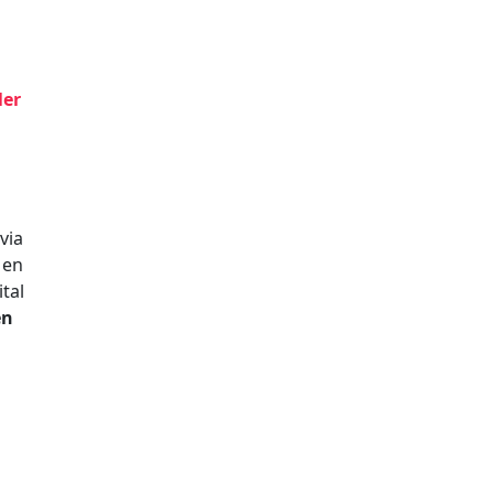
ler
via
Men
tal
en