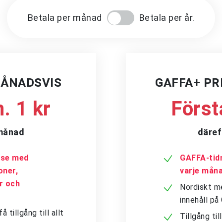
Betala per månad
Betala per år.
MÅNADSVIS
GAFFA+ P
. 1 kr
Först
/månad
däref
a.se med
GAFFA-tidn
oner,
varje mån
er och
Nordiskt me
innehåll p
tillgång till allt
Tillgång ti