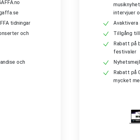
 GAFFA.no
musiknyhete
gaffa.se
intervjuer 
AFFA tidningar
Avaktivera
konserter och
Tillgång ti
Rabatt på b
festivaler
andise och
Nyhetsmejl
Rabatt på 
mycket me