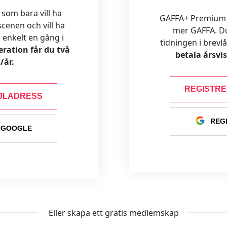
 som bara vill ha
GAFFA+ Premium är
cenen och vill ha
mer GAFFA. Du f
ar enkelt en gång i
tidningen i brevl
ration får du två
betala årsvi
/år.
REGISTR
JLADRESS
REG
 GOOGLE
Eller skapa ett gratis medlemskap