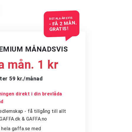
BETALA ÅRSVIS
- FÅ 2 MÅN.
GRATIS!
REMIUM MÅNADSVIS
a mån. 1 kr
ter 59 kr./månad
ingen direkt i din brevlåda
ad
dlemskap - få tillgång till allt
å GAFFA.dk & GAFFA.no
ll hela gaffa.se med