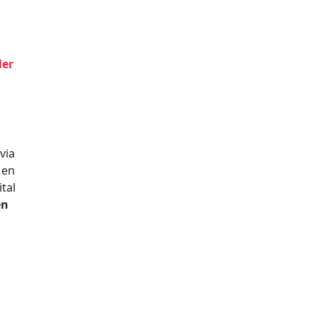
ler
via
Men
tal
en