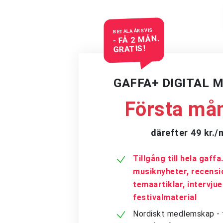
BETALA ÅRSVIS
- FÅ 2 MÅN.
GRATIS!
GAFFA+ DIGITAL 
Första mån
därefter 49 kr.
Tillgång till hela gaff
musiknyheter, recensi
temaartiklar, intervju
festivalmaterial
Nordiskt medlemskap - få 