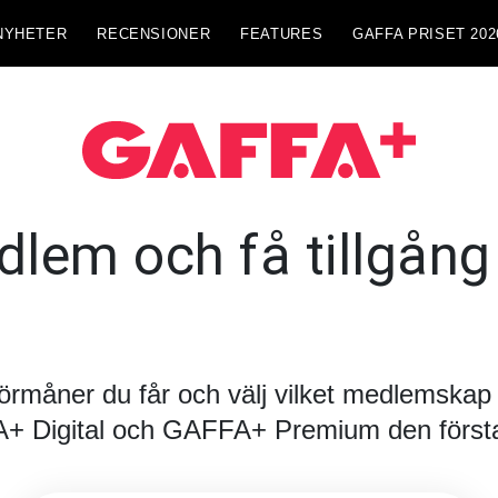
NYHETER
RECENSIONER
FEATURES
GAFFA PRISET 202
lem och få tillgång t
förmåner du får och välj vilket medlemskap d
FA+ Digital och GAFFA+ Premium den första