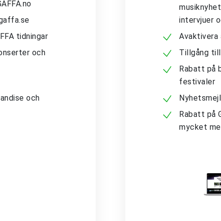
 GAFFA.no
musiknyhete
gaffa.se
intervjuer 
AFFA tidningar
Avaktivera
konserter och
Tillgång ti
Rabatt på b
festivaler
andise och
Nyhetsmejl
Rabatt på 
mycket me