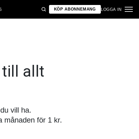
KÖP ABONNEMANG
6
LOGGA IN
ill allt
u vill ha.
 månaden för 1 kr.