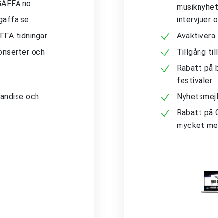
 GAFFA.no
musiknyhete
gaffa.se
intervjuer 
AFFA tidningar
Avaktivera
konserter och
Tillgång ti
Rabatt på b
festivaler
andise och
Nyhetsmejl
Rabatt på 
mycket me