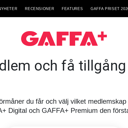
NYHETER
RECENSIONER
FEATURES
GAFFA PRISET 202
lem och få tillgång t
förmåner du får och välj vilket medlemskap d
FA+ Digital och GAFFA+ Premium den första