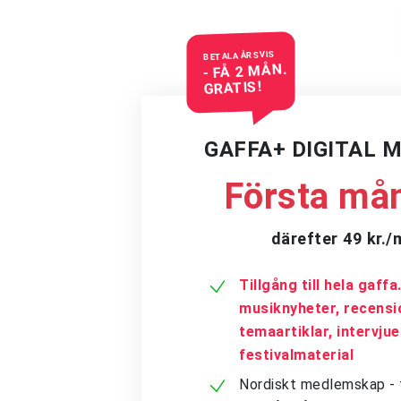
BETALA ÅRSVIS
- FÅ 2 MÅN.
GRATIS!
GAFFA+ DIGITAL 
Första mån
därefter 49 kr.
Tillgång till hela gaff
musiknyheter, recensi
temaartiklar, intervju
festivalmaterial
Nordiskt medlemskap - få 