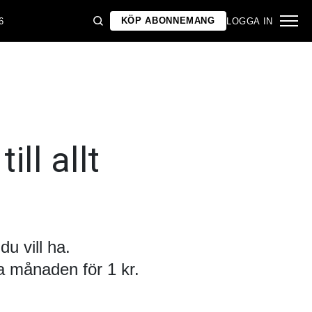
KÖP ABONNEMANG
6
LOGGA IN
ill allt
u vill ha.
 månaden för 1 kr.