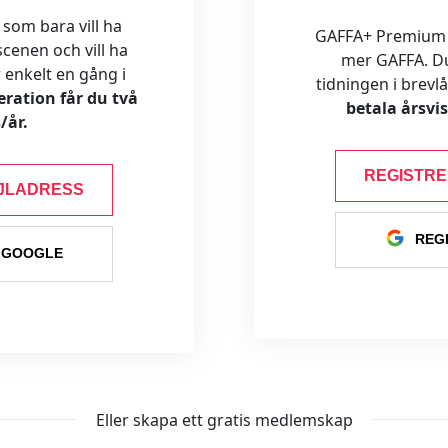
 som bara vill ha
GAFFA+ Premium är
cenen och vill ha
mer GAFFA. Du f
ar enkelt en gång i
tidningen i brevl
ration får du två
betala årsvi
/år.
REGISTR
JLADRESS
REG
 GOOGLE
Eller skapa ett gratis medlemskap