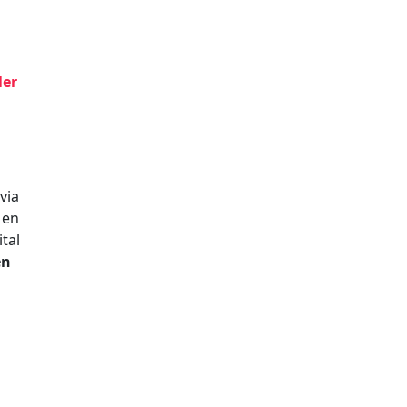
ler
via
Men
tal
en