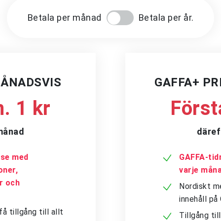
Betala per månad
Betala per år.
MÅNADSVIS
GAFFA+ P
. 1 kr
Först
/månad
däref
a.se med
GAFFA-tidn
oner,
varje mån
er och
Nordiskt me
innehåll p
tillgång till allt
Tillgång ti