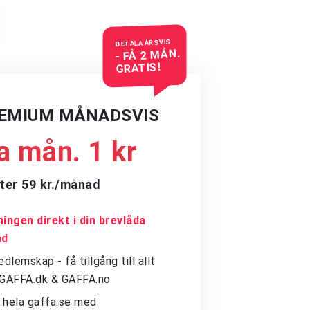
BETALA ÅRSVIS
- FÅ 2 MÅN.
GRATIS!
REMIUM MÅNADSVIS
a mån. 1 kr
ter 59 kr./månad
ingen direkt i din brevlåda
ad
dlemskap - få tillgång till allt
å GAFFA.dk & GAFFA.no
ll hela gaffa.se med