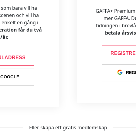
 som bara vill ha
GAFFA+ Premium är
cenen och vill ha
mer GAFFA. Du f
ar enkelt en gång i
tidningen i brevl
ration får du två
betala årsvi
/år.
REGISTR
JLADRESS
REG
 GOOGLE
Eller skapa ett gratis medlemskap