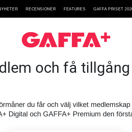
NYHETER
RECENSIONER
FEATURES
GAFFA PRISET 202
lem och få tillgång t
förmåner du får och välj vilket medlemskap d
FA+ Digital och GAFFA+ Premium den första