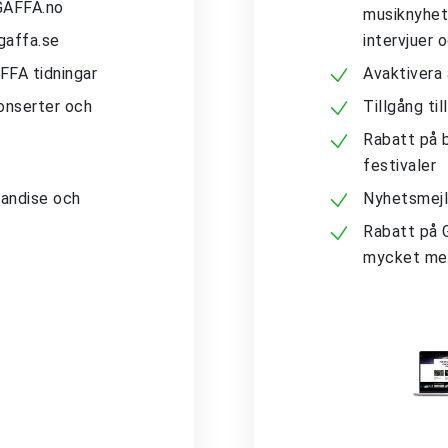
 GAFFA.no
musiknyhete
gaffa.se
intervjuer 
AFFA tidningar
Avaktivera
konserter och
Tillgång ti
Rabatt på b
festivaler
andise och
Nyhetsmejl
Rabatt på 
mycket me