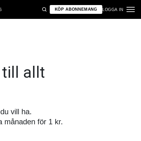
KÖP ABONNEMANG
6
LOGGA IN
ill allt
u vill ha.
 månaden för 1 kr.