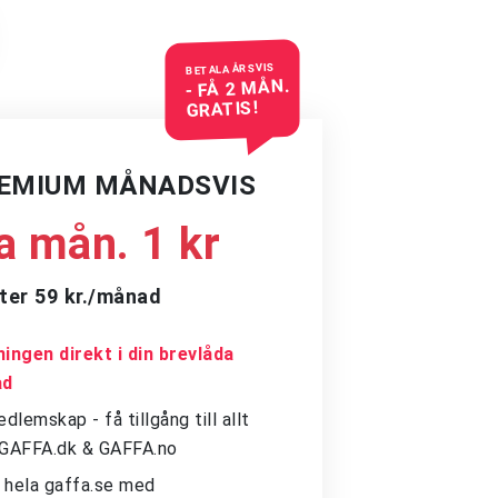
BETALA ÅRSVIS
- FÅ 2 MÅN.
GRATIS!
REMIUM MÅNADSVIS
a mån. 1 kr
ter 59 kr./månad
ingen direkt i din brevlåda
ad
dlemskap - få tillgång till allt
å GAFFA.dk & GAFFA.no
ll hela gaffa.se med