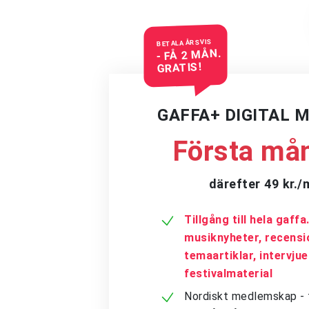
BETALA ÅRSVIS
- FÅ 2 MÅN.
GRATIS!
GAFFA+ DIGITAL 
Första mån
därefter 49 kr.
Tillgång till hela gaff
musiknyheter, recensi
temaartiklar, intervju
festivalmaterial
Nordiskt medlemskap - få 