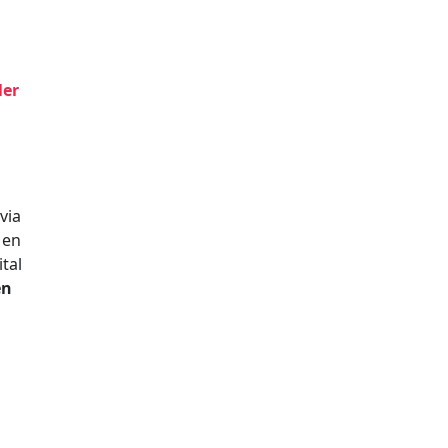
ler
via
Men
tal
en