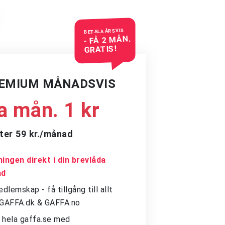
BETALA ÅRSVIS
- FÅ 2 MÅN.
GRATIS!
REMIUM MÅNADSVIS
a mån. 1 kr
ter 59 kr./månad
ingen direkt i din brevlåda
ad
dlemskap - få tillgång till allt
å GAFFA.dk & GAFFA.no
ll hela gaffa.se med