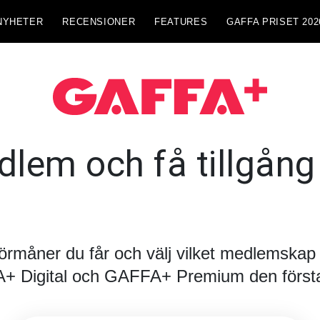
NYHETER
RECENSIONER
FEATURES
GAFFA PRISET 202
lem och få tillgång t
förmåner du får och välj vilket medlemskap d
FA+ Digital och GAFFA+ Premium den första