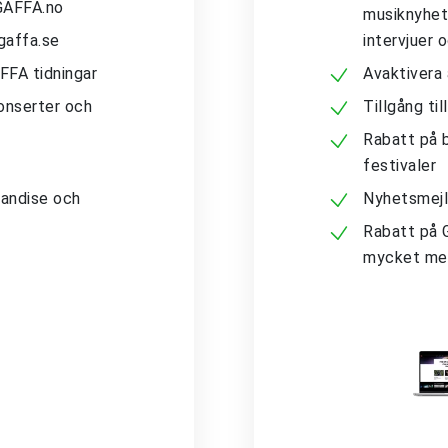
 GAFFA.no
musiknyhete
gaffa.se
intervjuer 
AFFA tidningar
Avaktivera
konserter och
Tillgång ti
Rabatt på b
festivaler
andise och
Nyhetsmejl
Rabatt på 
mycket me