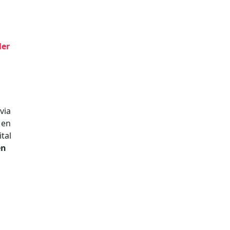
ler
via
Men
tal
en