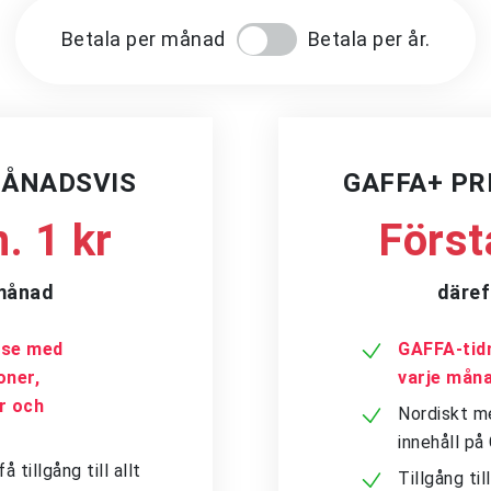
Betala per månad
Betala per år.
MÅNADSVIS
GAFFA+ P
. 1 kr
Först
/månad
däref
a.se med
GAFFA-tidn
oner,
varje mån
er och
Nordiskt me
innehåll p
tillgång till allt
Tillgång ti