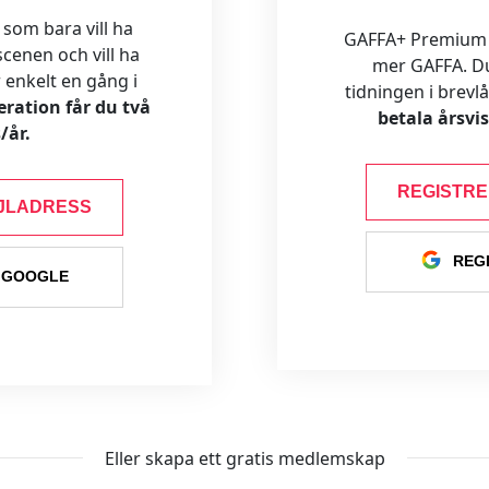
 som bara vill ha
GAFFA+ Premium är
cenen och vill ha
mer GAFFA. Du f
ar enkelt en gång i
tidningen i brevl
ration får du två
betala årsvi
/år.
REGISTR
JLADRESS
REG
 GOOGLE
Eller skapa ett gratis medlemskap