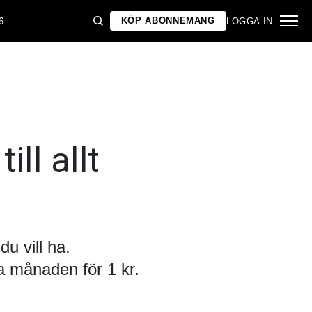
KÖP ABONNEMANG
6
LOGGA IN
ill allt
u vill ha.
 månaden för 1 kr.