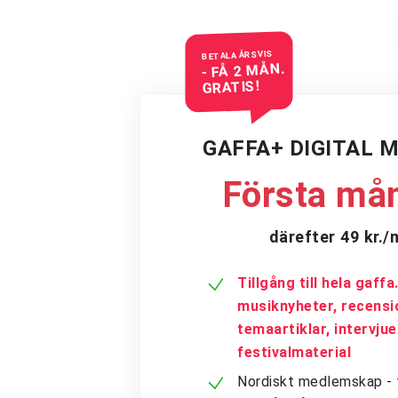
BETALA ÅRSVIS
- FÅ 2 MÅN.
GRATIS!
GAFFA+ DIGITAL 
Första mån
därefter 49 kr.
Tillgång till hela gaff
musiknyheter, recensi
temaartiklar, intervju
festivalmaterial
Nordiskt medlemskap - få 