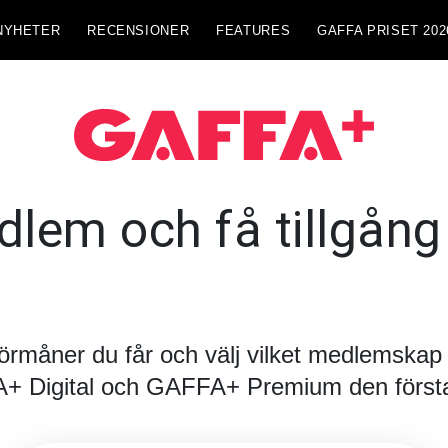
NYHETER
RECENSIONER
FEATURES
GAFFA PRISET 202
lem och få tillgång t
förmåner du får och välj vilket medlemskap d
FA+ Digital och GAFFA+ Premium den första