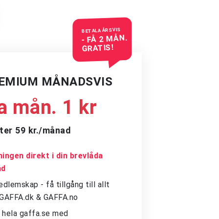
BETALA ÅRSVIS
- FÅ 2 MÅN.
GRATIS!
REMIUM MÅNADSVIS
a mån. 1 kr
ter 59 kr./månad
ingen direkt i din brevlåda
ad
dlemskap - få tillgång till allt
å GAFFA.dk & GAFFA.no
ll hela gaffa.se med