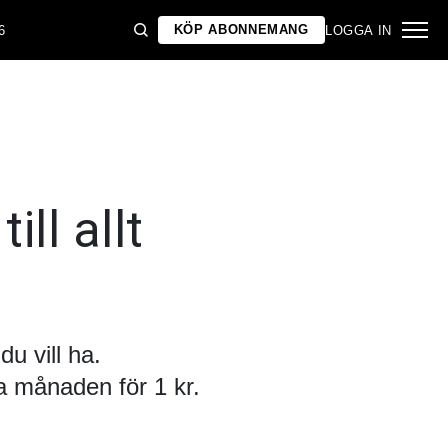
KÖP ABONNEMANG
6
LOGGA IN
ill allt
u vill ha.
 månaden för 1 kr.