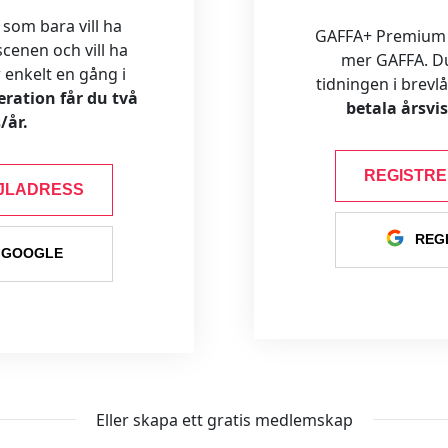
 som bara vill ha
GAFFA+ Premium är
cenen och vill ha
mer GAFFA. Du f
ar enkelt en gång i
tidningen i brevl
ration får du två
betala årsvi
/år.
REGISTR
JLADRESS
REG
 GOOGLE
Eller skapa ett gratis medlemskap