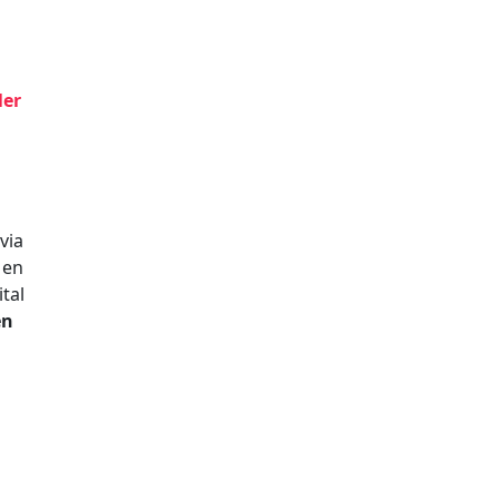
ler
via
Men
tal
en