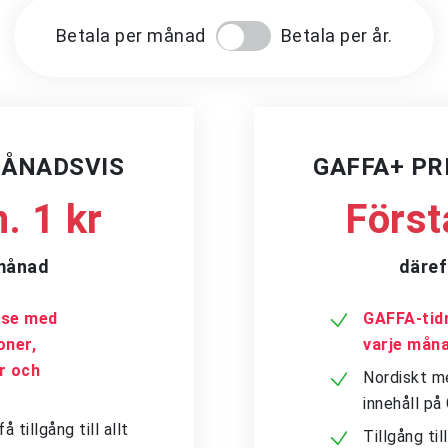
Betala per månad
Betala per år.
MÅNADSVIS
GAFFA+ P
. 1 kr
Först
/månad
däref
a.se med
GAFFA-tidn
oner,
varje mån
er och
Nordiskt me
innehåll p
tillgång till allt
Tillgång ti