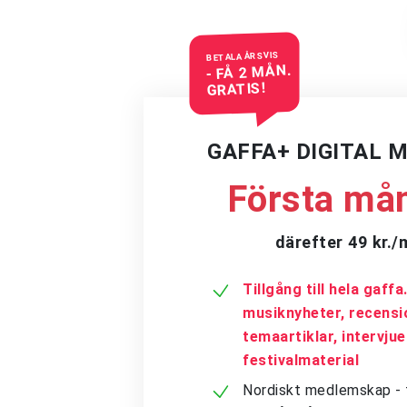
BETALA ÅRSVIS
- FÅ 2 MÅN.
GRATIS!
GAFFA+ DIGITAL 
Första mån
därefter 49 kr.
Tillgång till hela gaff
musiknyheter, recensi
temaartiklar, intervju
festivalmaterial
Nordiskt medlemskap - få 