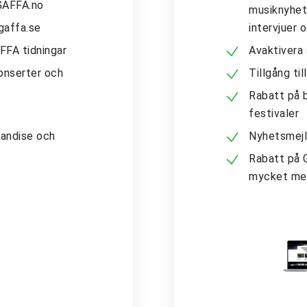
 GAFFA.no
musiknyhete
gaffa.se
intervjuer 
AFFA tidningar
Avaktivera
konserter och
Tillgång ti
Rabatt på b
festivaler
andise och
Nyhetsmejl
Rabatt på 
mycket me