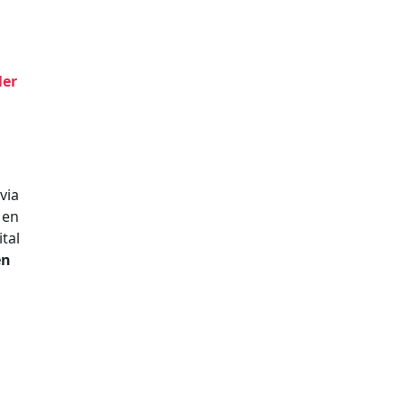
ler
via
Men
tal
en