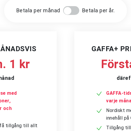
Betala per månad
Betala per år.
MÅNADSVIS
GAFFA+ P
. 1 kr
Först
/månad
däref
a.se med
GAFFA-tidn
oner,
varje mån
er och
Nordiskt me
innehåll p
tillgång till allt
Tillgång ti