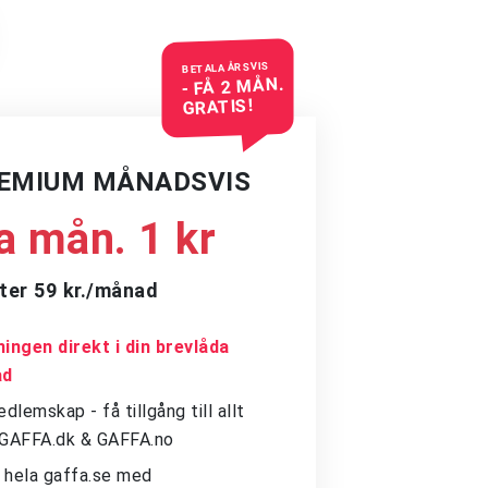
BETALA ÅRSVIS
- FÅ 2 MÅN.
GRATIS!
REMIUM MÅNADSVIS
a mån. 1 kr
ter 59 kr./månad
ingen direkt i din brevlåda
ad
dlemskap - få tillgång till allt
å GAFFA.dk & GAFFA.no
ll hela gaffa.se med