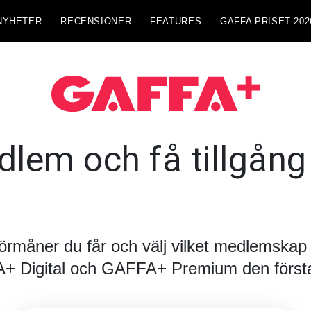
NYHETER
RECENSIONER
FEATURES
GAFFA PRISET 202
lem och få tillgång t
förmåner du får och välj vilket medlemskap d
FA+ Digital och GAFFA+ Premium den första