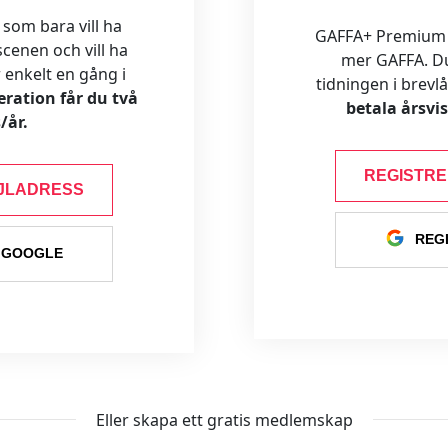
 som bara vill ha
GAFFA+ Premium är
cenen och vill ha
mer GAFFA. Du f
ar enkelt en gång i
tidningen i brevl
ration får du två
betala årsvi
/år.
REGISTR
JLADRESS
REG
 GOOGLE
Eller skapa ett gratis medlemskap