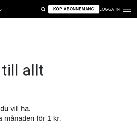
KÖP ABONNEMANG
6
LOGGA IN
ill allt
u vill ha.
 månaden för 1 kr.