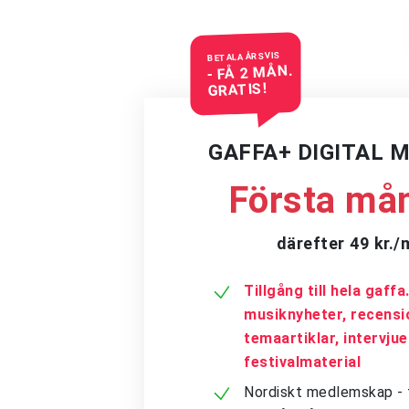
BETALA ÅRSVIS
- FÅ 2 MÅN.
GRATIS!
GAFFA+ DIGITAL 
Första mån
därefter 49 kr.
Tillgång till hela gaff
musiknyheter, recensi
temaartiklar, intervju
festivalmaterial
Nordiskt medlemskap - få 