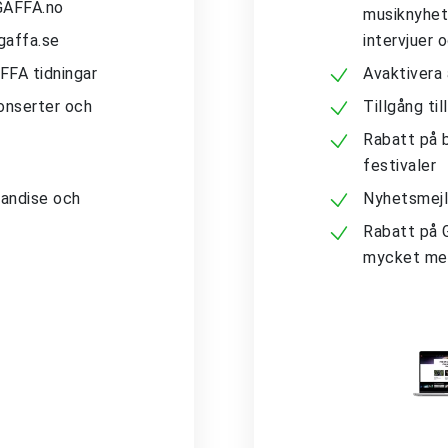
 GAFFA.no
musiknyhete
gaffa.se
intervjuer 
AFFA tidningar
Avaktivera
konserter och
Tillgång ti
Rabatt på b
festivaler
andise och
Nyhetsmejl
Rabatt på 
mycket me