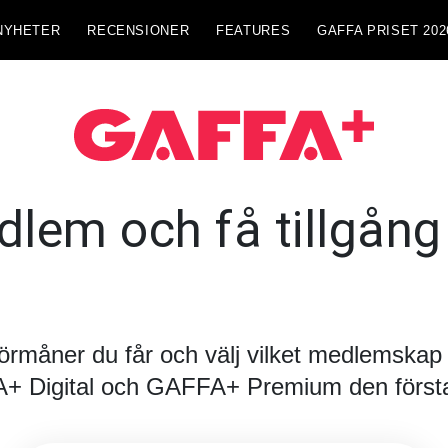
NYHETER
RECENSIONER
FEATURES
GAFFA PRISET 202
lem och få tillgång t
förmåner du får och välj vilket medlemskap d
FA+ Digital och GAFFA+ Premium den första