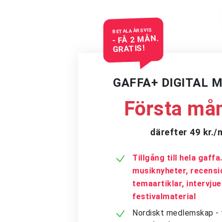
BETALA ÅRSVIS
- FÅ 2 MÅN.
GRATIS!
GAFFA+ DIGITAL 
Första mån
därefter 49 kr.
Tillgång till hela gaff
musiknyheter, recensi
temaartiklar, intervju
festivalmaterial
Nordiskt medlemskap - få 