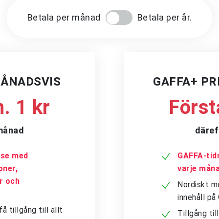
Betala per månad
Betala per år.
MÅNADSVIS
GAFFA+ P
. 1 kr
Först
/månad
däref
a.se med
GAFFA-tidn
oner,
varje mån
er och
Nordiskt me
innehåll p
tillgång till allt
Tillgång ti