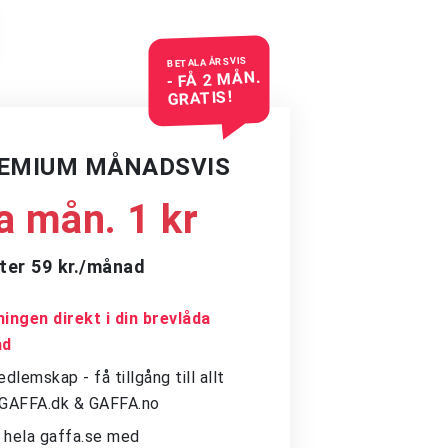
BETALA ÅRSVIS
- FÅ 2 MÅN.
GRATIS!
REMIUM MÅNADSVIS
a mån. 1 kr
ter 59 kr./månad
ingen direkt i din brevlåda
ad
dlemskap - få tillgång till allt
å GAFFA.dk & GAFFA.no
ll hela gaffa.se med