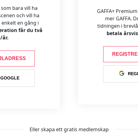
 som bara vill ha
GAFFA+ Premium är
cenen och vill ha
mer GAFFA. Du f
ar enkelt en gång i
tidningen i brevl
ration får du två
betala årsvi
/år.
REGISTR
JLADRESS
REG
 GOOGLE
Eller skapa ett gratis medlemskap