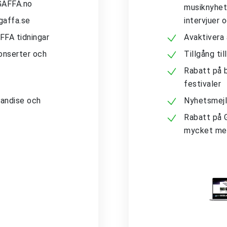
 GAFFA.no
musiknyhete
gaffa.se
intervjuer 
AFFA tidningar
Avaktivera
konserter och
Tillgång ti
Rabatt på b
festivaler
andise och
Nyhetsmejl
Rabatt på 
mycket me