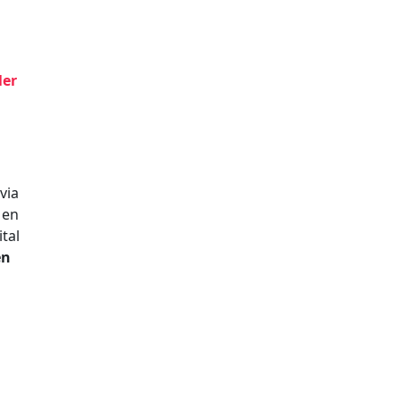
ler
via
Men
tal
en