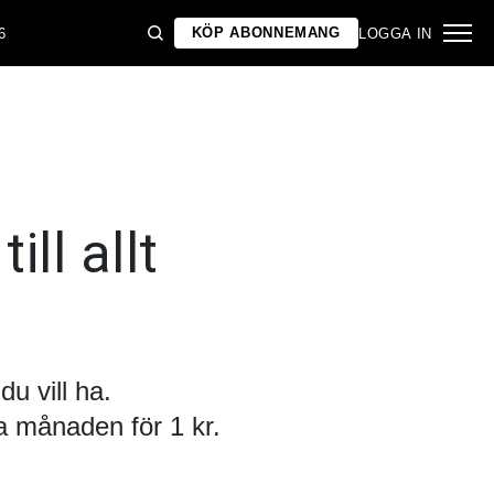
KÖP ABONNEMANG
6
LOGGA IN
ill allt
u vill ha.
 månaden för 1 kr.