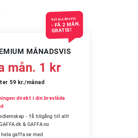
BETALA ÅRSVIS
- FÅ 2 MÅN.
GRATIS!
REMIUM MÅNADSVIS
a mån. 1 kr
ter 59 kr./månad
ingen direkt i din brevlåda
ad
dlemskap - få tillgång till allt
å GAFFA.dk & GAFFA.no
ll hela gaffa.se med