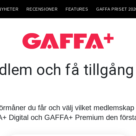
NYHETER
RECENSIONER
FEATURES
GAFFA PRISET 202
lem och få tillgång t
förmåner du får och välj vilket medlemskap d
FA+ Digital och GAFFA+ Premium den första