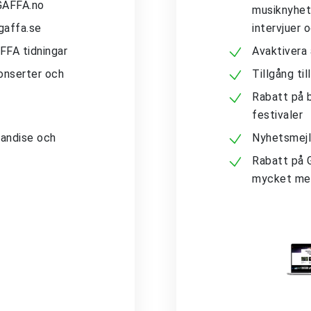
 GAFFA.no
musiknyhete
gaffa.se
intervjuer 
AFFA tidningar
Avaktivera
konserter och
Tillgång ti
Rabatt på b
festivaler
andise och
Nyhetsmejl
Rabatt på 
mycket me