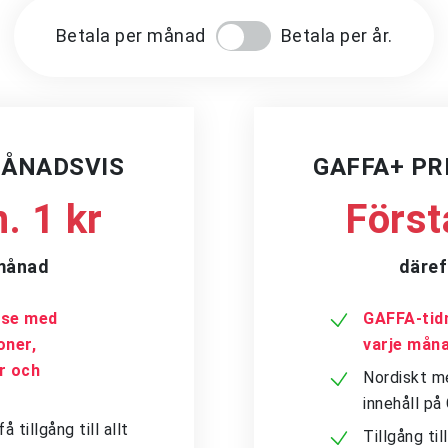
Betala per månad
Betala per år.
MÅNADSVIS
GAFFA+ P
. 1 kr
Först
/månad
däref
a.se med
GAFFA-tidn
oner,
varje mån
er och
Nordiskt me
innehåll p
tillgång till allt
Tillgång ti