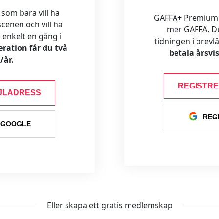
 som bara vill ha
GAFFA+ Premium är
cenen och vill ha
mer GAFFA. Du f
ar enkelt en gång i
tidningen i brevl
ration får du två
betala årsvi
/år.
REGISTR
JLADRESS
REG
 GOOGLE
Eller skapa ett gratis medlemskap