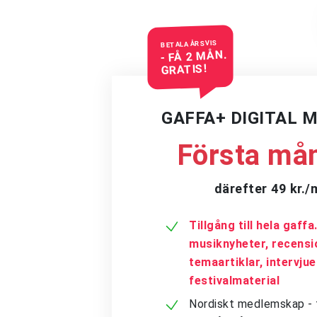
BETALA ÅRSVIS
- FÅ 2 MÅN.
GRATIS!
GAFFA+ DIGITAL 
Första mån
därefter 49 kr.
Tillgång till hela gaff
musiknyheter, recensi
temaartiklar, intervju
festivalmaterial
Nordiskt medlemskap - få 