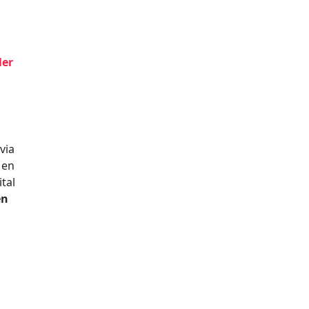
ler
via
Men
tal
en