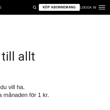
KÖP ABONNEMANG
6
LOGGA IN
ill allt
u vill ha.
 månaden för 1 kr.