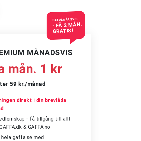
BETALA ÅRSVIS
- FÅ 2 MÅN.
GRATIS!
REMIUM MÅNADSVIS
a mån. 1 kr
ter 59 kr./månad
ingen direkt i din brevlåda
ad
dlemskap - få tillgång till allt
å GAFFA.dk & GAFFA.no
ll hela gaffa.se med