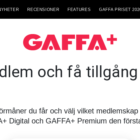
NYHETER
RECENSIONER
FEATURES
GAFFA PRISET 202
lem och få tillgång t
förmåner du får och välj vilket medlemskap d
FA+ Digital och GAFFA+ Premium den första