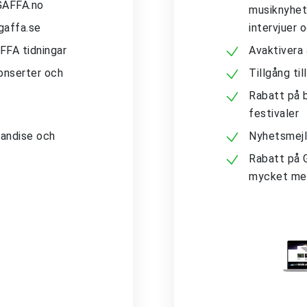
 GAFFA.no
musiknyhete
gaffa.se
intervjuer 
AFFA tidningar
Avaktivera
konserter och
Tillgång ti
Rabatt på b
festivaler
andise och
Nyhetsmejl
Rabatt på 
mycket me