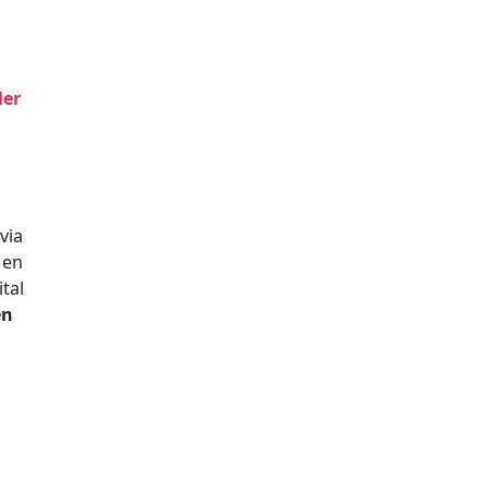
ler
via
Men
tal
en