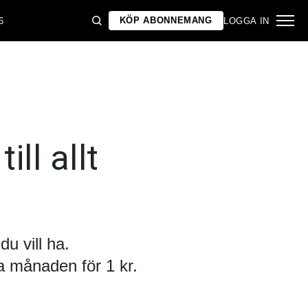
KÖP ABONNEMANG
6
LOGGA IN
ill allt
u vill ha.
 månaden för 1 kr.