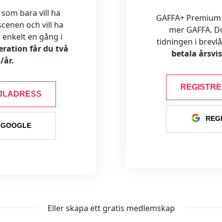
 som bara vill ha
GAFFA+ Premium är
cenen och vill ha
mer GAFFA. Du f
ar enkelt en gång i
tidningen i brevl
ration får du två
betala årsvi
/år.
REGISTR
JLADRESS
REG
 GOOGLE
Eller skapa ett gratis medlemskap