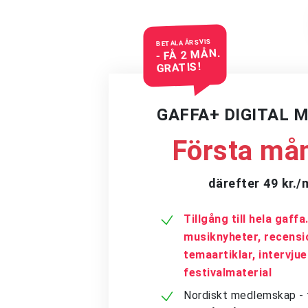
BETALA ÅRSVIS
- FÅ 2 MÅN.
GRATIS!
GAFFA+ DIGITAL 
Första mån
därefter 49 kr.
Tillgång till hela gaff
musiknyheter, recensi
temaartiklar, intervju
festivalmaterial
Nordiskt medlemskap - få 