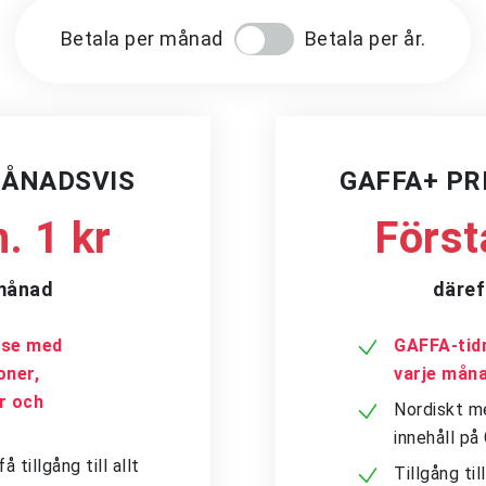
Betala per månad
Betala per år.
MÅNADSVIS
GAFFA+ P
. 1 kr
Först
/månad
däref
a.se med
GAFFA-tidn
oner,
varje mån
er och
Nordiskt me
innehåll p
tillgång till allt
Tillgång ti