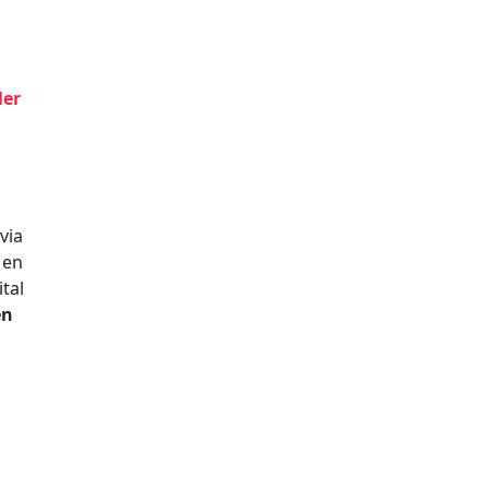
ler
via
Men
tal
en