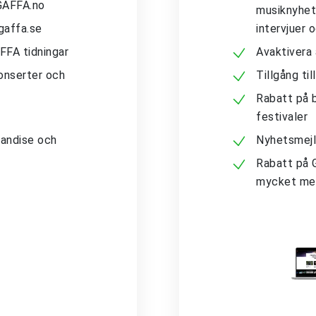
 GAFFA.no
musiknyhete
gaffa.se
intervjuer 
AFFA tidningar
Avaktivera
konserter och
Tillgång ti
Rabatt på b
festivaler
andise och
Nyhetsmejl
Rabatt på 
mycket me