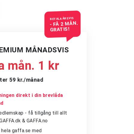
BETALA ÅRSVIS
- FÅ 2 MÅN.
GRATIS!
REMIUM MÅNADSVIS
a mån. 1 kr
ter 59 kr./månad
ingen direkt i din brevlåda
ad
dlemskap - få tillgång till allt
å GAFFA.dk & GAFFA.no
ll hela gaffa.se med