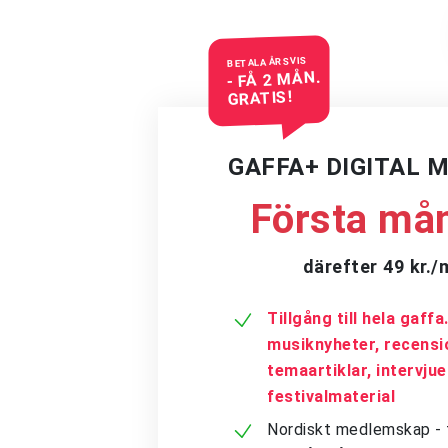
BETALA ÅRSVIS
- FÅ 2 MÅN.
GRATIS!
GAFFA+ DIGITAL 
Första mån
därefter 49 kr.
Tillgång till hela gaff
musiknyheter, recensi
temaartiklar, intervju
festivalmaterial
Nordiskt medlemskap - få 