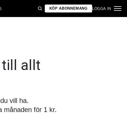
KÖP ABONNEMANG
6
LOGGA IN
ill allt
u vill ha.
 månaden för 1 kr.