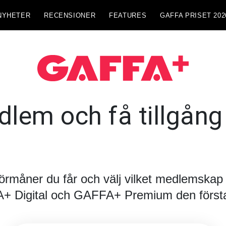
NYHETER
RECENSIONER
FEATURES
GAFFA PRISET 202
lem och få tillgång t
förmåner du får och välj vilket medlemskap d
FA+ Digital och GAFFA+ Premium den första