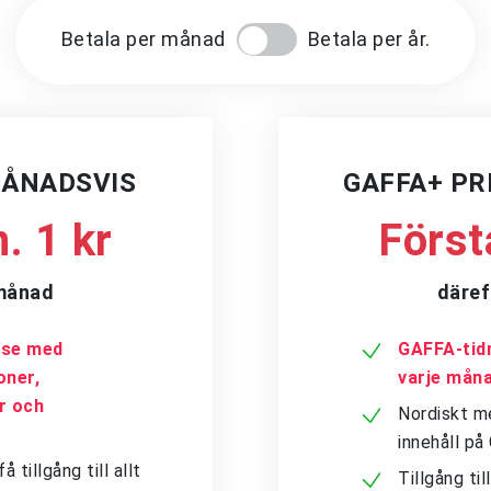
Betala per månad
Betala per år.
MÅNADSVIS
GAFFA+ P
. 1 kr
Först
/månad
däref
a.se med
GAFFA-tidn
oner,
varje mån
er och
Nordiskt me
innehåll p
tillgång till allt
Tillgång ti