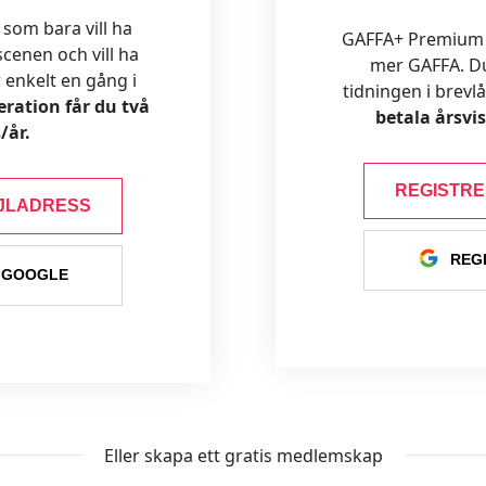
 som bara vill ha
GAFFA+ Premium är
cenen och vill ha
mer GAFFA. Du f
ar enkelt en gång i
tidningen i brevl
ration får du två
betala årsvi
/år.
REGISTR
JLADRESS
REG
 GOOGLE
Eller skapa ett gratis medlemskap