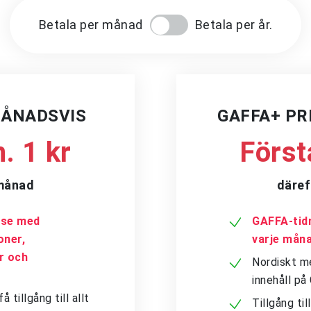
Betala per månad
Betala per år.
MÅNADSVIS
GAFFA+ P
. 1 kr
Först
/månad
däref
a.se med
GAFFA-tidn
oner,
varje mån
er och
Nordiskt me
innehåll p
tillgång till allt
Tillgång ti