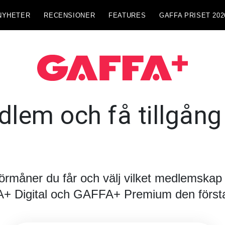
NYHETER
RECENSIONER
FEATURES
GAFFA PRISET 202
lem och få tillgång t
förmåner du får och välj vilket medlemskap d
FA+ Digital och GAFFA+ Premium den första