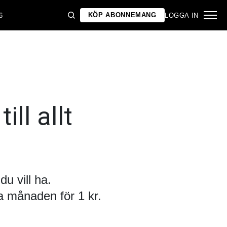
KÖP ABONNEMANG
6
LOGGA IN
ill allt
u vill ha.
 månaden för 1 kr.