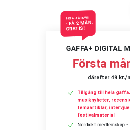
BETALA ÅRSVIS
- FÅ 2 MÅN.
GRATIS!
GAFFA+ DIGITAL 
Första mån
därefter 49 kr.
Tillgång till hela gaff
musiknyheter, recensi
temaartiklar, intervju
festivalmaterial
Nordiskt medlemskap - få 