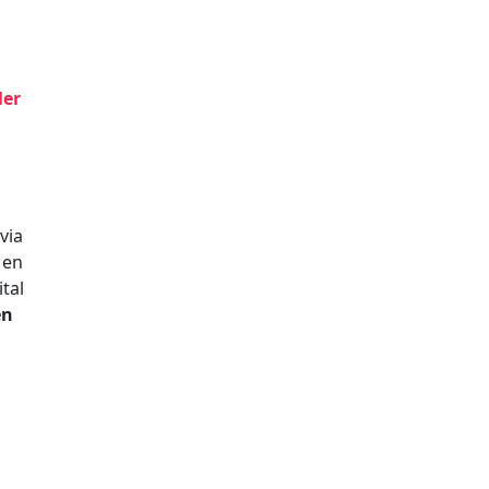
ler
via
Men
tal
en