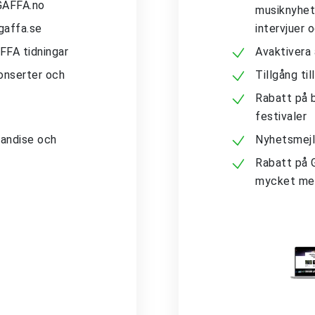
 GAFFA.no
musiknyhete
gaffa.se
intervjuer 
AFFA tidningar
Avaktivera
konserter och
Tillgång ti
Rabatt på b
festivaler
andise och
Nyhetsmejl
Rabatt på 
mycket me