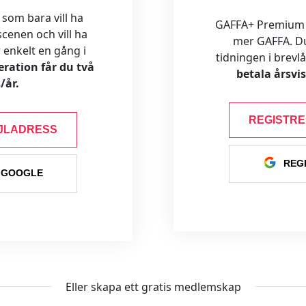
 som bara vill ha
GAFFA+ Premium är
cenen och vill ha
mer GAFFA. Du f
ar enkelt en gång i
tidningen i brevl
ration får du två
betala årsvi
/år.
REGISTR
JLADRESS
REG
 GOOGLE
Eller skapa ett gratis medlemskap