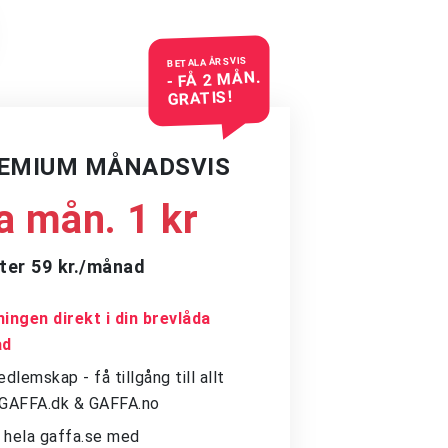
BETALA ÅRSVIS
- FÅ 2 MÅN.
GRATIS!
REMIUM MÅNADSVIS
a mån. 1 kr
ter 59 kr./månad
ingen direkt i din brevlåda
ad
dlemskap - få tillgång till allt
å GAFFA.dk & GAFFA.no
ll hela gaffa.se med