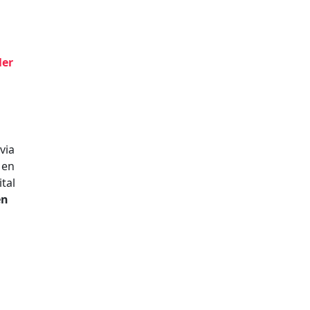
ler
via
Men
tal
en