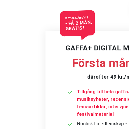
BETALA ÅRSVIS
- FÅ 2 MÅN.
GRATIS!
GAFFA+ DIGITAL 
Första mån
därefter 49 kr.
Tillgång till hela gaff
musiknyheter, recensi
temaartiklar, intervju
festivalmaterial
Nordiskt medlemskap - få 