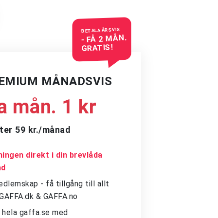
BETALA ÅRSVIS
- FÅ 2 MÅN.
GRATIS!
REMIUM MÅNADSVIS
a mån. 1 kr
ter 59 kr./månad
ingen direkt i din brevlåda
ad
dlemskap - få tillgång till allt
å GAFFA.dk & GAFFA.no
ll hela gaffa.se med