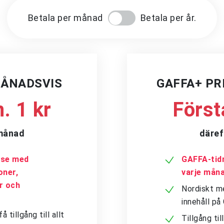
Betala per månad
Betala per år.
MÅNADSVIS
GAFFA+ P
. 1 kr
Först
/månad
däref
a.se med
GAFFA-tidn
oner,
varje mån
er och
Nordiskt me
innehåll p
tillgång till allt
Tillgång ti