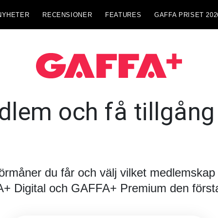
NYHETER
RECENSIONER
FEATURES
GAFFA PRISET 202
lem och få tillgång t
förmåner du får och välj vilket medlemskap d
FA+ Digital och GAFFA+ Premium den första