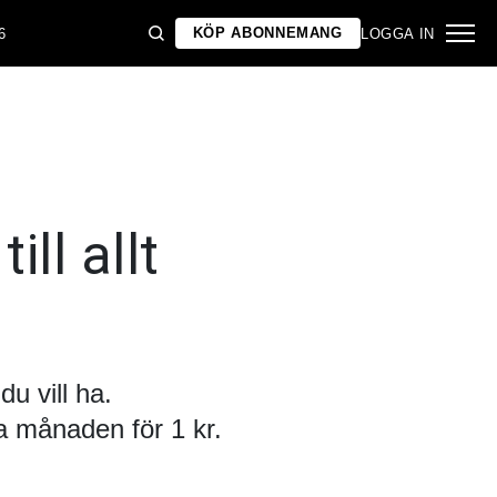
KÖP ABONNEMANG
6
LOGGA IN
ill allt
u vill ha.
 månaden för 1 kr.