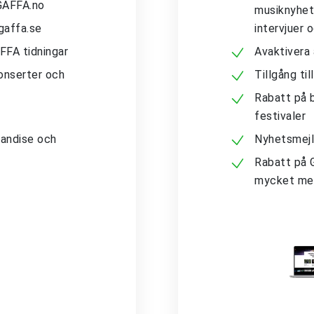
 GAFFA.no
musiknyhete
gaffa.se
intervjuer 
AFFA tidningar
Avaktivera
konserter och
Tillgång ti
Rabatt på b
festivaler
andise och
Nyhetsmejl
Rabatt på 
mycket me