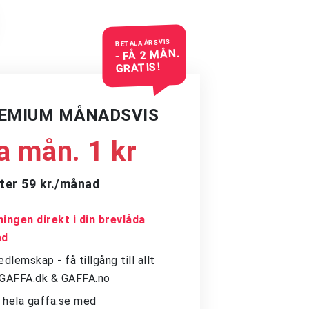
BETALA ÅRSVIS
- FÅ 2 MÅN.
GRATIS!
REMIUM MÅNADSVIS
a mån. 1 kr
ter 59 kr./månad
ingen direkt i din brevlåda
ad
dlemskap - få tillgång till allt
å GAFFA.dk & GAFFA.no
ll hela gaffa.se med