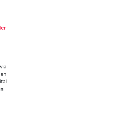
ler
via
Men
tal
en