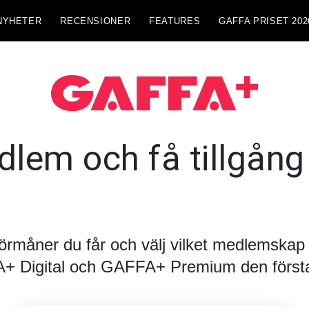
NYHETER
RECENSIONER
FEATURES
GAFFA PRISET 202
lem och få tillgång t
förmåner du får och välj vilket medlemskap d
FA+ Digital och GAFFA+ Premium den första