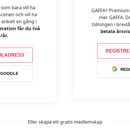
 som bara vill ha
GAFFA+ Premium är
cenen och vill ha
mer GAFFA. Du f
ar enkelt en gång i
tidningen i brevl
ration får du två
betala årsvi
/år.
REGISTR
JLADRESS
REG
 GOOGLE
Eller skapa ett gratis medlemskap