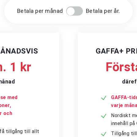
Betala per månad
Betala per år.
MÅNADSVIS
GAFFA+ P
. 1 kr
Först
/månad
däref
a.se med
GAFFA-tidn
oner,
varje mån
er och
Nordiskt me
innehåll p
tillgång till allt
Tillgång ti