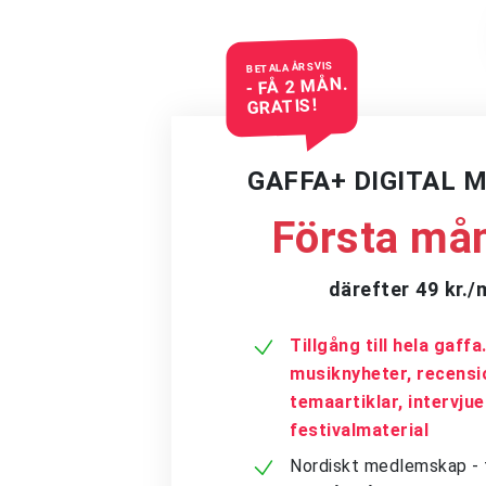
BETALA ÅRSVIS
- FÅ 2 MÅN.
GRATIS!
GAFFA+ DIGITAL 
Första mån
därefter 49 kr.
Tillgång till hela gaff
musiknyheter, recensi
temaartiklar, intervju
festivalmaterial
Nordiskt medlemskap - få 