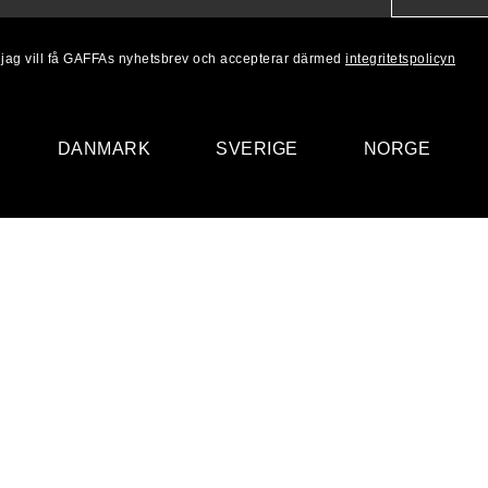
, jag vill få GAFFAs nyhetsbrev och accepterar därmed
integritetspolicyn
DANMARK
SVERIGE
NORGE