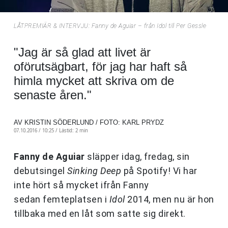
LÅTPREMIÄR & INTERVJU: Fanny de Aguiar – från Idol till Per Gessle
"Jag är så glad att livet är
oförutsägbart, för jag har haft så
himla mycket att skriva om de
senaste åren."
AV KRISTIN SÖDERLUND / FOTO: KARL PRYDZ
07.10.2016 / 10:25 /
Lästid: 2 min
Fanny de Aguiar
släpper idag, fredag, sin
debutsingel
Sinking Deep
på Spotify! Vi har
inte hört så mycket ifrån Fanny
sedan femteplatsen i
Idol
2014, men nu är hon
tillbaka med en låt som satte sig direkt.