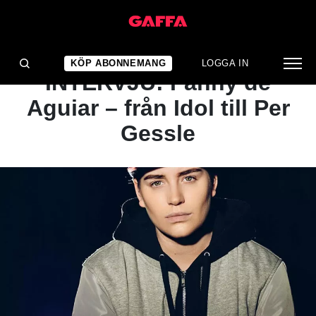
ARTIKEL
LÅTPREMIÄR &
KÖP ABONNEMANG
LOGGA IN
INTERVJU: Fanny de
Aguiar – från Idol till Per
Gessle