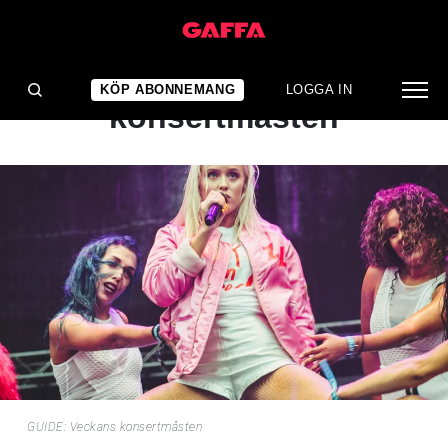
ARTIKEL
GUIDE: Veckans
KÖP ABONNEMANG
LOGGA IN
konsertmåsten
GUIDE: Veckans konsertmåsten