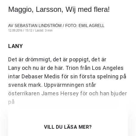
Maggio, Larsson, Wij med flera!
AV SEBASTIAN LINDSTRÖM / FOTO: EMIL AGRELL
12.09.2016 / 15:12 /
Lästid: 3 min
LANY
Det är drömmigt, det är poppigt, det är
Lany och nu är de här. Trion från Los Angeles
intar Debaser Medis för sin första spelning på
svensk mark. Uppvärmningen står
österrikaren James Hersey för och han bjuder
på
VILL DU LÄSA MER?