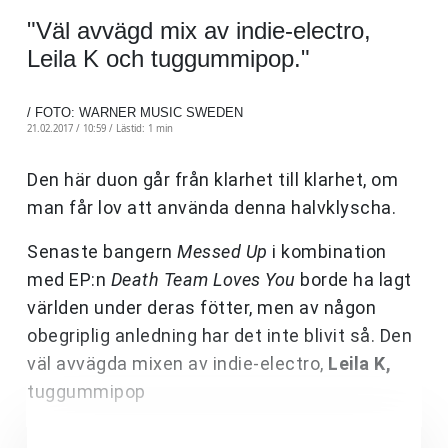
"Väl avvägd mix av indie-electro,
Leila K och tuggummipop."
/ FOTO: WARNER MUSIC SWEDEN
21.02.2017 / 10:59 /
Lästid: 1 min
Den här duon går från klarhet till klarhet, om
man får lov att använda denna halvklyscha.
Senaste bangern
Messed Up
i kombination
med EP:n
Death Team Loves You
borde ha lagt
världen under deras fötter, men av någon
obegriplig anledning har det inte blivit så. Den
väl avvägda mixen av indie-electro,
Leila K,
tuggummipop