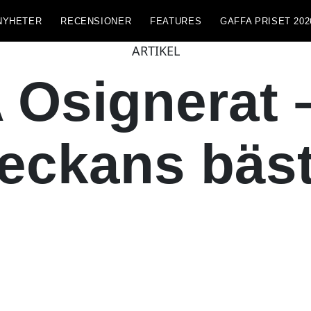
NYHETER
RECENSIONER
FEATURES
GAFFA PRISET 202
ARTIKEL
Osignerat –
eckans bäs