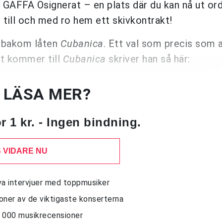
GAFFA Osignerat – en plats där du kan nå ut ord
till och med ro hem ett skivkontrakt!
 bakom låten
Cubanica
. Ett val som precis som a
et kommer till
Cubanica
skriver han så här:
U LÄSA MER?
 1 kr. - Ingen bindning.
 VIDARE NU
siva intervjuer med toppmusiker
sioner av de viktigaste konserterna
10 000 musikrecensioner