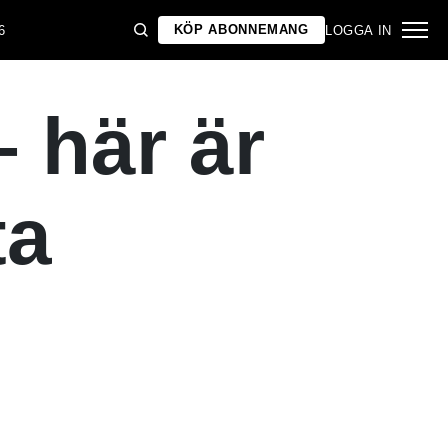
KÖP ABONNEMANG
6
LOGGA IN
 här är
ta