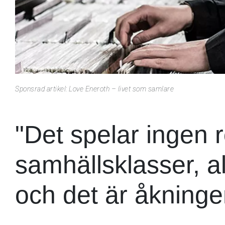
Sponsrad artikel: Love Eneroth – livet som samlare
"Det spelar ingen ro
samhällsklasser, al
och det är åkninge