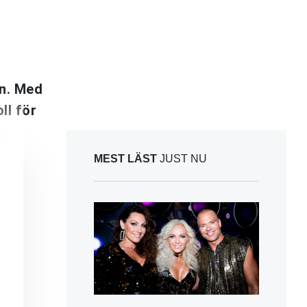
an. Med
ll för
MEST LÄST
JUST NU