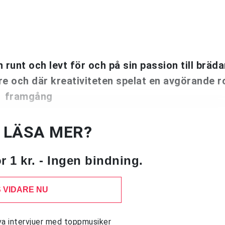
runt och levt för och på sin passion till bräd
e och där kreativiteten spelat en avgörande ro
framgång
U LÄSA MER?
 1 kr. - Ingen bindning.
 VIDARE NU
siva intervjuer med toppmusiker