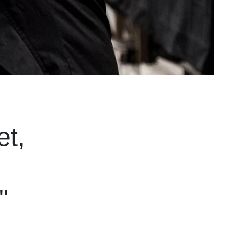
et,
"