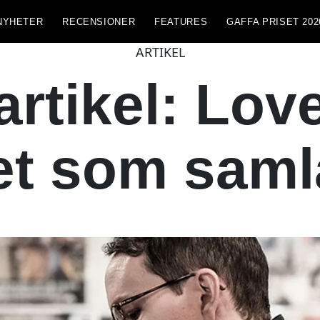
NYHETER
RECENSIONER
FEATURES
GAFFA PRISET 202
ARTIKEL
rtikel: Lov
vet som saml