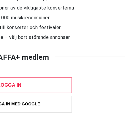
sioner av de viktigaste konserterna
10 000 musikrecensioner
till konserter och festivaler
e – välj bort störande annonser
AFFA+ medlem
LOGGA IN
A IN MED GOOGLE