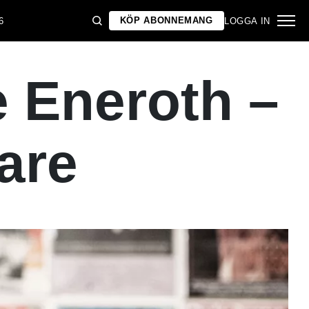
KÖP ABONNEMANG
6
LOGGA IN
e Eneroth –
are