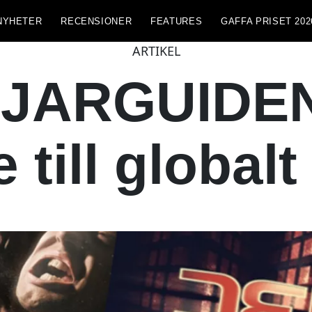
NYHETER
RECENSIONER
FEATURES
GAFFA PRISET 202
ARTIKEL
JARGUIDEN 
 till global