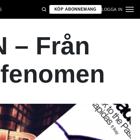
KÖP ABONNEMANG
6
LOGGA IN
– Från
t fenomen