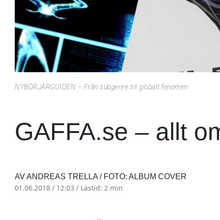
NYBÖRJARGUIDEN – Från subgenre till globalt fenomen
GAFFA.se – allt o
AV ANDREAS TRELLA / FOTO: ALBUM COVER
01.06.2018 / 12:03 /
Lästid: 2 min