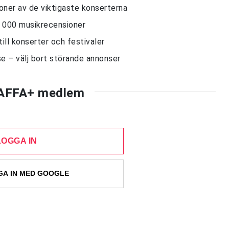
sioner av de viktigaste konserterna
10 000 musikrecensioner
till konserter och festivaler
e – välj bort störande annonser
AFFA+ medlem
LOGGA IN
A IN MED GOOGLE