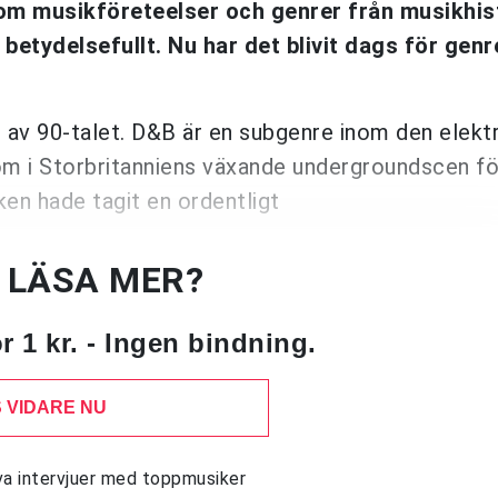
m musikföreteelser och genrer från musikhist
betydelsefullt. Nu har det blivit dags för gen
av 90-talet. D&B är en subgenre inom den elekt
m i Storbritanniens växande undergroundscen fö
en hade tagit en ordentligt
U LÄSA MER?
 1 kr. - Ingen bindning.
 VIDARE NU
siva intervjuer med toppmusiker