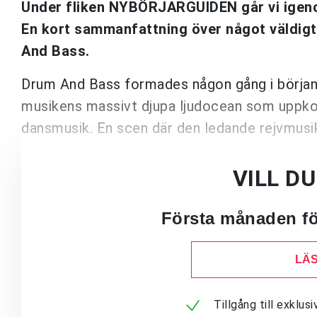
Under fliken NYBÖRJARGUIDEN går vi igeno
En kort sammanfattning över något väldigt 
And Bass.
Drum And Bass formades någon gång i början 
musikens massivt djupa ljudocean som uppko
dansmusik. En scen där den ledande rejvmusik
VILL D
Första månaden för
LÄS
Tillgång till exklu