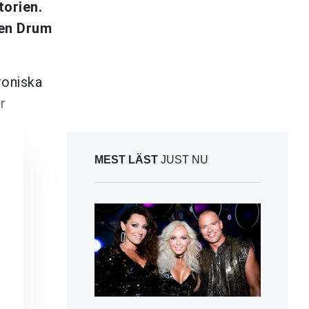
orien.
ren Drum
roniska
r
MEST LÄST
JUST NU