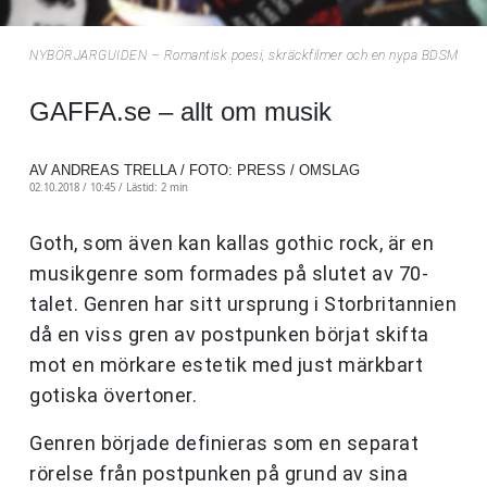
NYBÖRJARGUIDEN – Romantisk poesi, skräckfilmer och en nypa BDSM
GAFFA.se – allt om musik
AV ANDREAS TRELLA / FOTO: PRESS / OMSLAG
02.10.2018 / 10:45 /
Lästid: 2 min
Goth, som även kan kallas gothic rock, är en
musikgenre som formades på slutet av 70-
talet. Genren har sitt ursprung i Storbritannien
då en viss gren av postpunken börjat skifta
mot en mörkare estetik med just märkbart
gotiska övertoner.
Genren började definieras som en separat
rörelse från postpunken på grund av sina