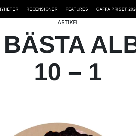
NYHETER
RECENSIONER
FEATURES
GAFFA PRISET 202
ARTIKEL
 BÄSTA ALB
10 – 1