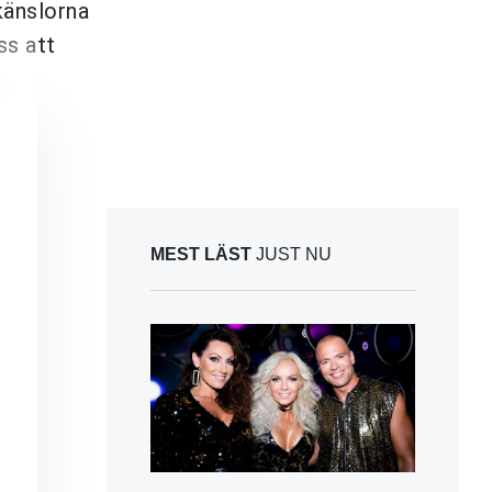
 känslorna
ss att
MEST LÄST
JUST NU