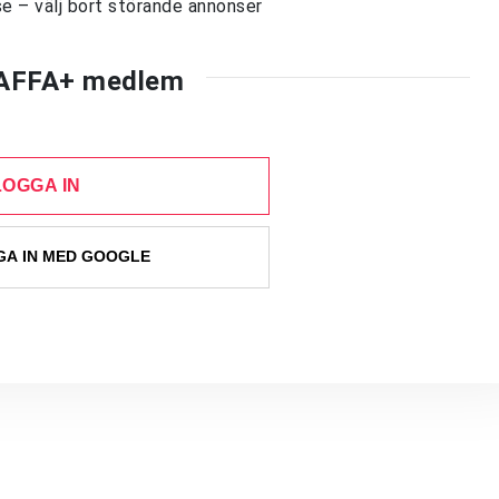
e – välj bort störande annonser
AFFA+ medlem
LOGGA IN
A IN MED GOOGLE