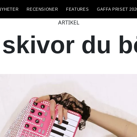
NYHETER
RECENSIONER
FEATURES
GAFFA PRISET 202
ARTIKEL
 skivor du bö