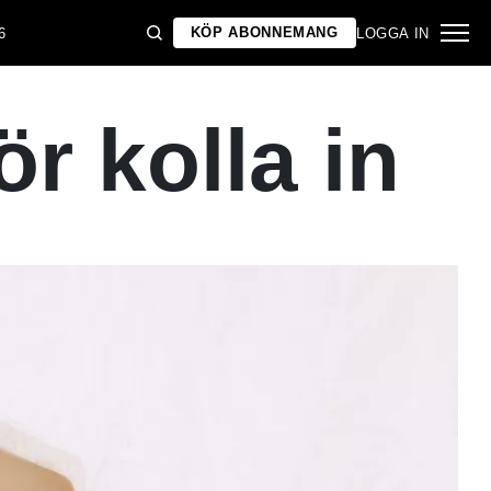
KÖP ABONNEMANG
6
LOGGA IN
r kolla in