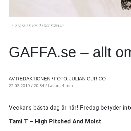
17 färska skivor du bör kolla in
GAFFA.se – allt o
AV REDAKTIONEN / FOTO: JULIAN CURICO
22.02.2019 / 20:34 /
Lästid: 4 min
Veckans bästa dag är här! Fredag betyder int
Tami T – High Pitched And Moist