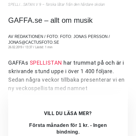
SPELLI...SATAN V 9 – färska låtar från den hårdare skolan
GAFFA.se – allt om musik
AV REDAKTIONEN / FOTO: FOTO: JONAS PERSSON /
JONAS@CACTUSFOTO.SE
26.02.2019 / 13:37 /
Lästid: 1 min
GAFFAs
SPELLISTAN
har trummat på och är i
skrivande stund uppe i över 1 400 följare.
Sedan några veckor tillbaka presenterar vi en
ny veckospellista med namnet
VILL DU LÄSA MER?
Första månaden för 1 kr. - Ingen
bindning.